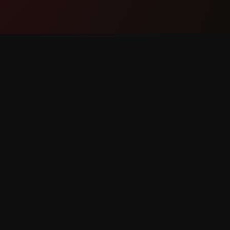
उत्पादन
समर्थन
सुविधाहरू
हामीलाई सम्प
यसले कसरी काम गर्छ
बग रिपोर्ट गर
डाउनलोड
सुविधा अनु
षित।