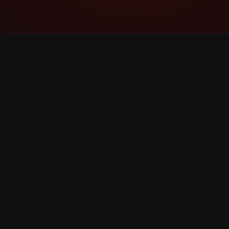
YouTube Super Thanks Counter
विस्तृत तथ्याङ्क र अन्तर्दृष्टिहरूको साथ Super Thanks
ट्र्याक र विश्लेषण गर्नुहोस्।
©
2026
YouTube Super Thanks काउन्टर। सबै अधिकार सुरक्