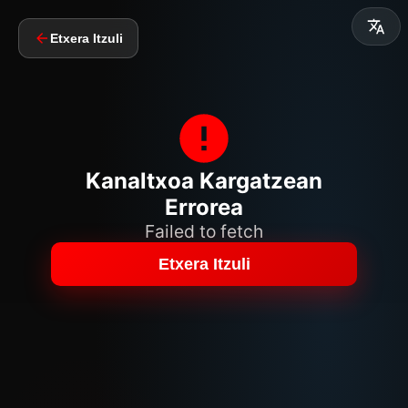
Etxera Itzuli
Kanaltxoa Kargatzean
Errorea
Failed to fetch
Etxera Itzuli