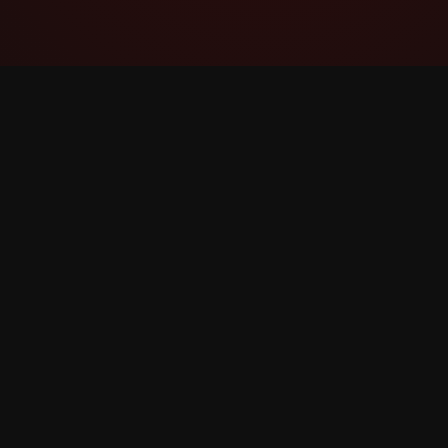
YouTube Super Thanks Counter
透過詳細的統計資料和見解追蹤和分析 Super
Thanks。
©
2026
YouTube Super Thanks 計數器。保留所有權