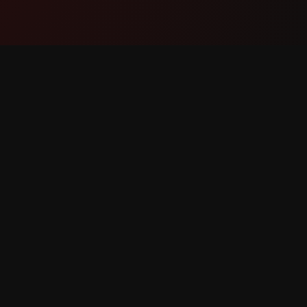
產品
支援
功能
聯絡我們
運作方式
回報錯誤
下載
功能請求
利。