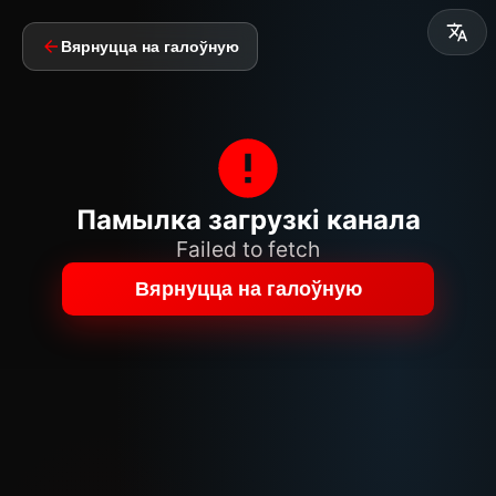
Вярнуцца на галоўную
Памылка загрузкі канала
Failed to fetch
Вярнуцца на галоўную