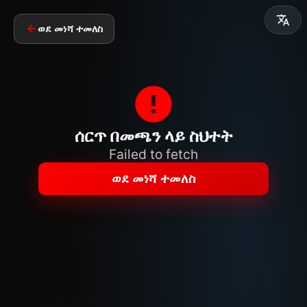
ወደ መነሻ ተመለስ
ሰርጥ በመጫን ላይ ስህተት
Failed to fetch
ወደ መነሻ ተመለስ