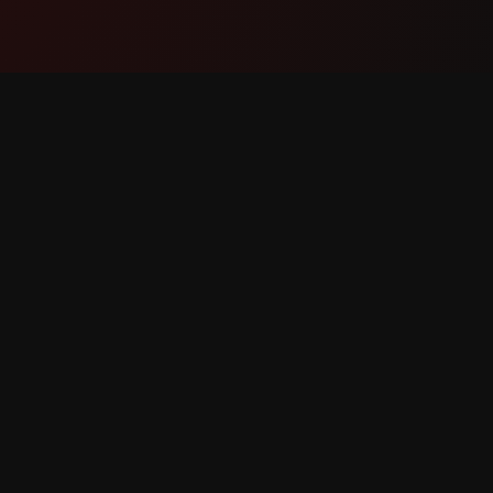
Producto
Soport
Funciones
Contáct
Cómo funciona
Reportar
Descargar
Solicitar
erechos reservados.