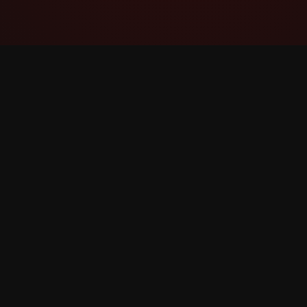
YouTube Super Thanks Counter
Rastrea y analiza Super Thanks con
estadísticas e información detallada.
©
2026
YouTube Super Thanks Counter. Todos los d