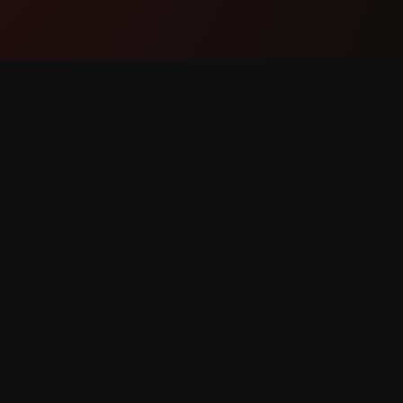
পণ্য
সহায়তা
বৈশিষ্ট্যসমূহ
যোগাযোগ কর
এটি কীভাবে কাজ করে
বাগ রিপোর্ট 
ডাউনলোড
বৈশিষ্ট্য অনু
িত।