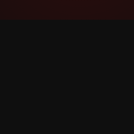
YouTube Super Thanks Counter
বিস্তারিত পরিসংখ্যান এবং অন্তর্দৃষ্টি সহ Super Thanks ট্র্যাক
এবং বিশ্লেষণ করুন।
©
2026
YouTube Super Thanks Counter। সর্বস্বত্ব সংরক্ষ