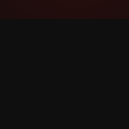
YouTube Super Thanks Counter
Rastrea y analiza Super Thanks con
estadísticas e información detallada.
©
2026
YouTube Super Thanks Counter. Todos los d