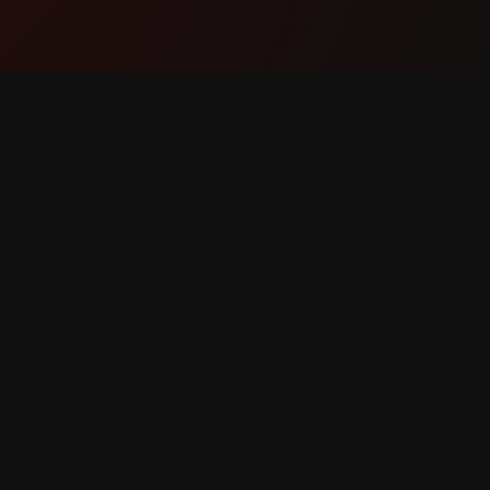
Producto
Soport
Funciones
Contáct
Cómo funciona
Reportar
Descargar
Solicitar
erechos reservados.