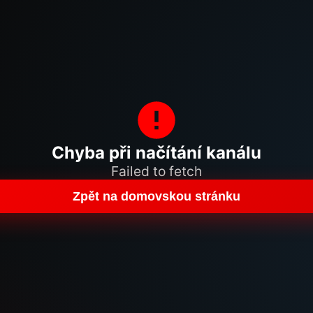
Chyba při načítání kanálu
Failed to fetch
Zpět na domovskou stránku