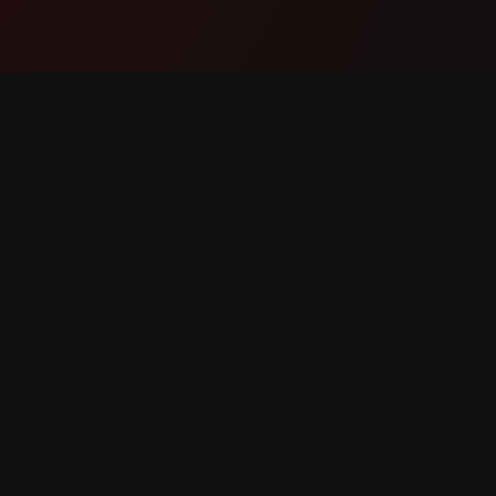
Produkt
Podpor
Funkce
Kontaktu
Jak to funguje
Nahlásit
Stáhnout
Žádost o
 vyhrazena.