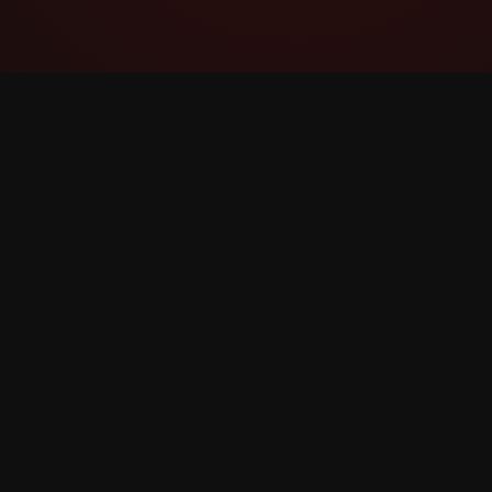
YouTube Super Thanks Counter
Sledujte a analyzujte Super díky s
podrobnými statistikami a přehledy.
©
2026
YouTube Super díky Counter. Všechna práva