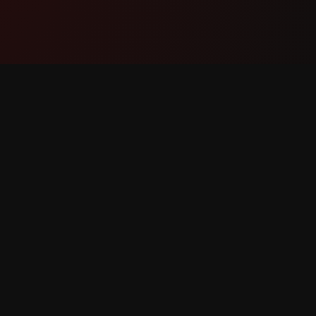
ထုတ်ကုန်
ပံ့ပိုးမှု
အင်္ဂါရပ်များ
ကျွန်ုပ်တ
အလုပ်လုပ်ပုံ
အမှား သတင
ဒေါင်းလုဒ်လုပ်ပါ
အင်္ဂါရပ် 