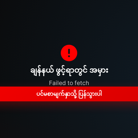
ချန်နယ် ဖွင့်ရာတွင် အမှား
Failed to fetch
ပင်မစာမျက်နှာသို့ ပြန်သွားပါ