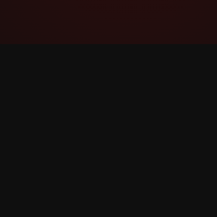
YouTube Super Thanks Counter
အသေးစိတ် စာရင်းအင်းများနှင့် ထိုးထွင်းသိမြင်မှု
များဖြင့် Super Thanks ကို ခြေရာခံပြီး
ခွဲခြမ်းစိတ်ဖြာပါ။