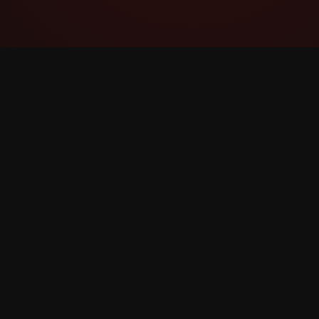
YouTube Super Thanks Counter
Ndjekni dhe analizoni Super Thanks me
statistika të detajuara dhe njohuri.
©
2026
Numërues Super Thanks YouTube. Të gjitha t