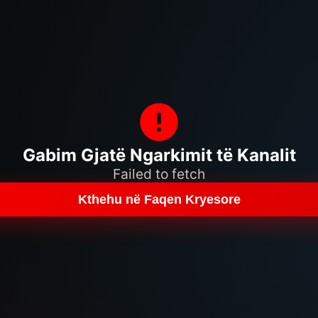
Gabim Gjatë Ngarkimit të Kanalit
Failed to fetch
Kthehu në Faqen Kryesore