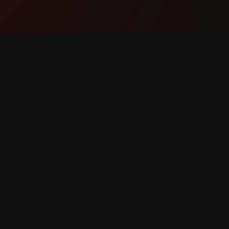
Produkti
Mbësht
Karakteristikat
Na Konta
Si Funksionon
Raporto
Shkarko
Kërkesë 
ë drejtat e rezervuara.